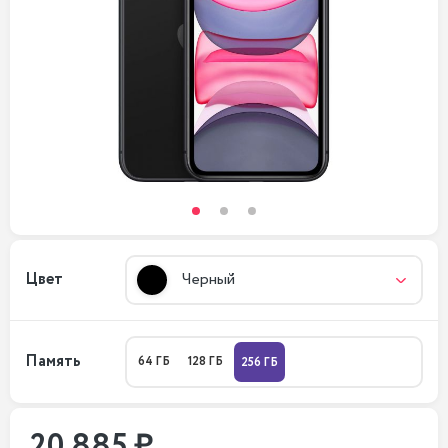
Цвет
Черный
Память
64 ГБ
128 ГБ
256 ГБ
20 885 ₽