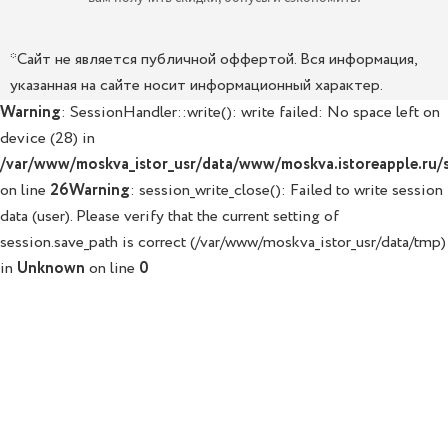
*Сайт не является публичной оффертой. Вся информация,
указанная на сайте носит информационный характер.
Warning
: SessionHandler::write(): write failed: No space left on
device (28) in
/var/www/moskva_istor_usr/data/www/moskva.istoreapple.ru/sy
on line
26
Warning
: session_write_close(): Failed to write session
data (user). Please verify that the current setting of
session.save_path is correct (/var/www/moskva_istor_usr/data/tmp)
in
Unknown
on line
0