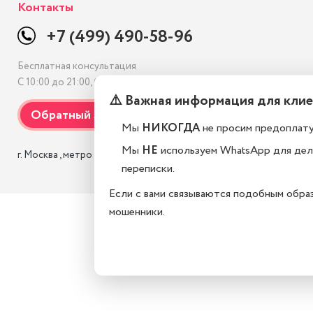
Контакты
+7 (499) 490-58-96
Бесплатная консультация
С 10:00 до 21:00, без выходных
⚠️ Важная информация для кли
Мы
НИКОГДА
не просим предоплату
Мы
НЕ
используем WhatsApp для де
г. Москва , метро Савеловская, Сущевский Вал 2
переписки.
Если с вами связываются подобным обра
мошенники.