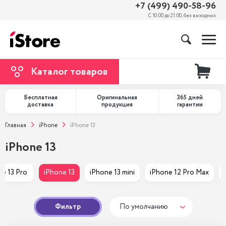
+7 (499) 490-58-96
С 10:00 до 21:00, без выходных
Каталог товаров
Бесплатная
Оригинальная
365 дней
доставка
продукция
гарантии
Главная
iPhone
iPhone 13
iPhone 13
e 13 Pro 
iPhone 13
iPhone 13 mini
iPhone 12 Pro Max
Фильтр
По умолчанию