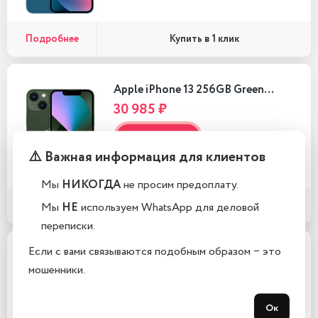
Подробнее
Купить в 1 клик
Apple iPhone 13 256GB Green…
30 985 ₽
В корзину
⚠️ Важная информация для клиентов
Мы
НИКОГДА
не просим предоплату.
Подробнее
Мы
НЕ
используем WhatsApp для деловой
Купить в 1 клик
переписки.
Если с вами связываются подобным образом − это
Apple iPhone 13 256GB Pink…
мошенники.
30 985 ₽
В корзину
Ок