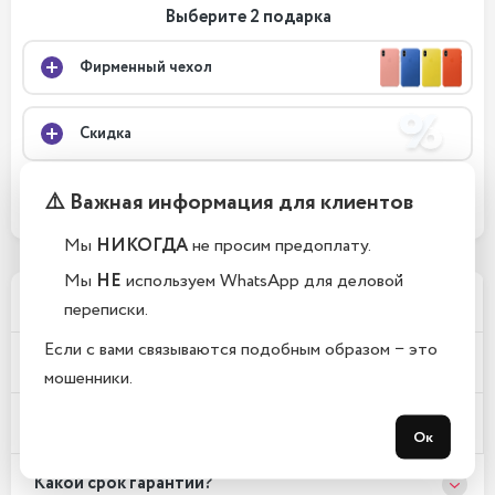
Выберите 2 подарка
Фирменный чехол
Скидка
⚠️ Важная информация для клиентов
Защитное стекло
Мы
НИКОГДА
не просим предоплату.
Мы
НЕ
используем WhatsApp для деловой
Почему у вас такие низкие цены?
переписки.
Если с вами связываются подобным образом − это
Где находится Ваш магазин?
мошенники.
Телефоны новые или восстановленные?
Ок
Какой срок гарантии?