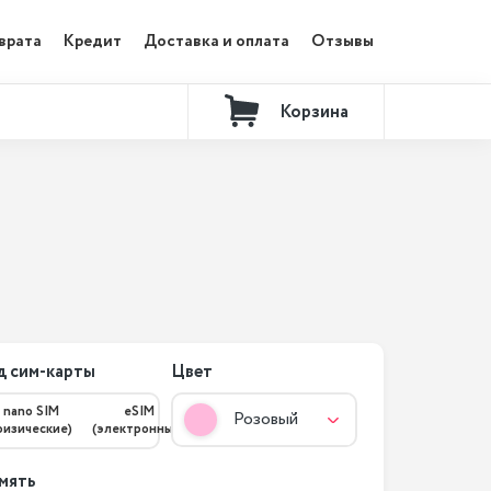
врата
Кредит
Доставка и оплата
Отзывы
Корзина
Контакты
д сим-карты
Цвет
nano SIM
eSIM
Розовый
физические)
(электронные)
мять