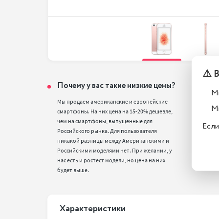
⚠️ 
Почему у вас такие низкие цены?
Где
М
Мы продаем американские и европейские 
*г. М
М
смартфоны. На них цена на 15-20% дешевле, 
Вал 2
чем на смартфоны, выпущенные для 
Если
Российского рынка. Для пользователя 
никакой разницы между Американскими и 
Российскими моделями нет. При желании, у 
нас есть и ростест модели, но цена на них 
будет выше.
Xарактеристики