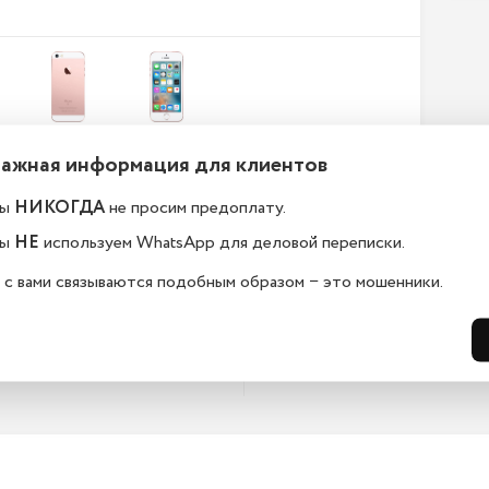
Важная информация для клиентов
 находится Ваш магазин?
Телефоны новые или
ы
НИКОГДА
не просим предоплату.
восстановленные?
осква , метро Савеловская, Сущевский 
ы
НЕ
используем WhatsApp для деловой переписки.
Все телефоны в moskva.istoreapple.
полностью оригинальные, с полной
 с вами связываются подобным образом − это мошенники.
стандартной комплектацией.