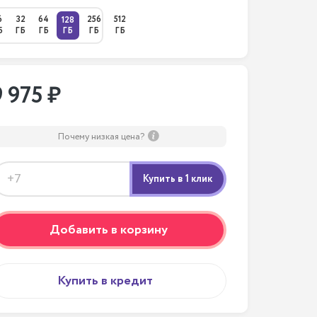
6
32
64
256
512
128
Б
ГБ
ГБ
ГБ
ГБ
ГБ
9 975 ₽
Почему низкая цена?
Добавить в корзину
Купить в кредит