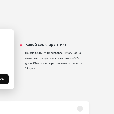
Какой срок гарантии?
На всю технику, представленную у нас на 
сайте, мы предоставляем гарантию 365 
ru 
дней. Обмен и возврат возможен в течени 
 
14 дней.
Ок